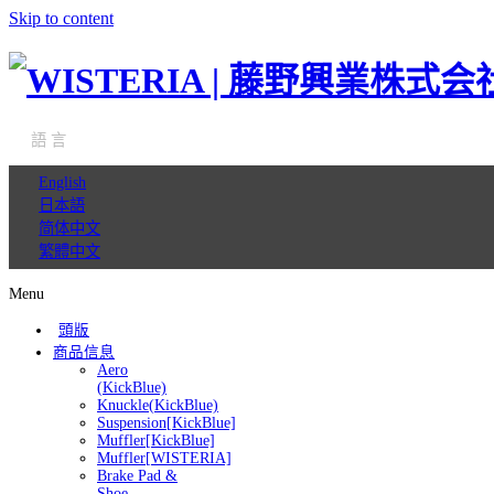
Skip to content
語 言
English
日本語
简体中文
繁體中文
Menu
頭版
商品信息
Aero
(KickBlue)
Knuckle(KickBlue)
Suspension[KickBlue]
Muffler[KickBlue]
Muffler[WISTERIA]
Brake Pad &
Shoe